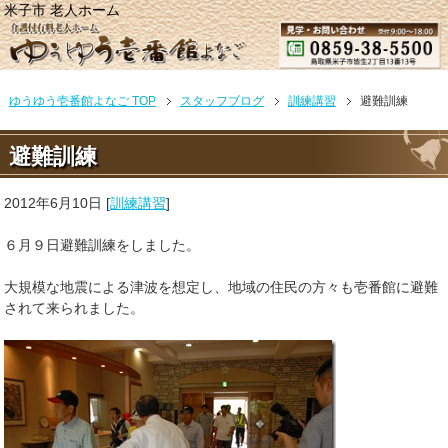
米子市 老人ホーム
ゆうゆう壱番館よなご TOP
スタッフブログ
訓練講習
避難訓練
避難訓練
2012年6月10日
[
訓練講習
]
６月９日避難訓練をしました。
大規模な地震による津波を想定し、地域の住民の方々も壱番館に避難
されて来られました。