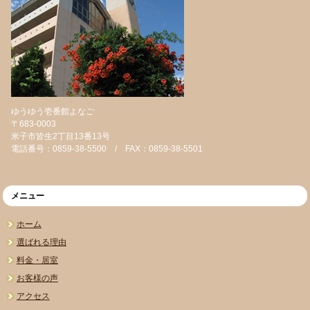
ゆうゆう壱番館よなご
〒683-0003
米子市皆生2丁目13番13号
電話番号：0859-38-5500 / FAX：0859-38-5501
メニュー
ホーム
選ばれる理由
料金・居室
お客様の声
アクセス