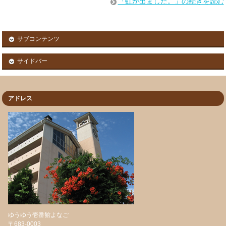
「虹が出ました。」の続きを読む
サブコンテンツ
サイドバー
アドレス
ゆうゆう壱番館よなご
〒683-0003