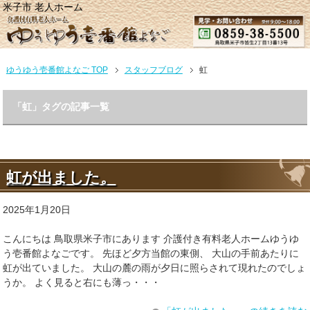
米子市 老人ホーム
ゆうゆう壱番館よなご TOP
スタッフブログ
虹
「虹」タグの記事一覧
虹が出ました。
2025年1月20日
こんにちは 鳥取県米子市にあります 介護付き有料老人ホームゆうゆ
う壱番館よなごです。 先ほど夕方当館の東側、 大山の手前あたりに
虹が出ていました。 大山の麓の雨が夕日に照らされて現れたのでしょ
うか。 よく見ると右にも薄っ・・・