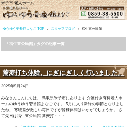
米子市 老人ホーム
ゆうゆう壱番館よなご TOP
スタッフブログ
福生東公民館
「福生東公民館」タグの記事一覧
蕎麦打ち体験、にぎにぎしく行いました。
2025年5月24日
みなさんこんにちは。 鳥取県米子市にあります 介護付き有料老人ホ
ームのゆうゆう壱番館よなごです。 5月に入り新緑の季節となりまし
たね。 寒暖差が激しい毎日ですが皆様体調はいかがでしょうか。 さ
て先日は福生東公民館 蕎麦打・・・