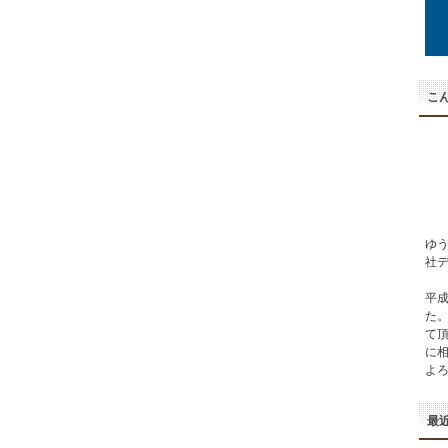
こん
ゆ
社
平成
た
て
に
よ
最