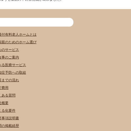
護付有料老人ホームとは
両親のためのホーム選び
心のサービス
食事のご案内
べる医療サービス
知症予防への取組
居までの流れ
定費用
くある質問
社概要
える化要件
要事項説明書
聞の掲載経歴