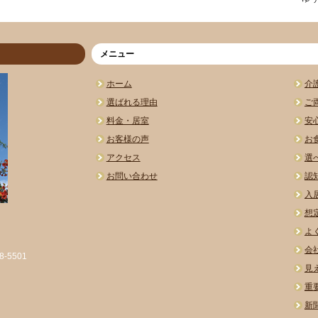
メニュー
ホーム
介
選ばれる理由
ご
料金・居室
安
お客様の声
お
アクセス
選
お問い合わせ
認
入
想
よ
会
-5501
見
重
新