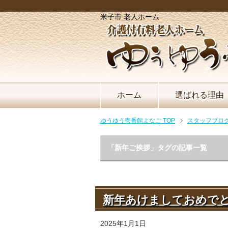
米子市 老人ホーム
ホーム
選ばれる理由
ゆうゆう壱番館よなご TOP
スタッフブロ
「新年ご挨拶」タグの記事一覧
新年あけましておめで
2025年1月1日