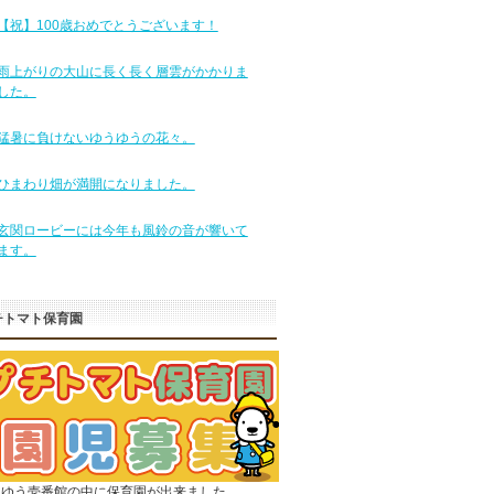
【祝】100歳おめでとうございます！
雨上がりの大山に長く長く層雲がかかりま
した。
猛暑に負けないゆうゆうの花々。
ひまわり畑が満開になりました。
玄関ロービーには今年も風鈴の音が響いて
ます。
チトマト保育園
うゆう壱番館の中に保育園が出来ました。