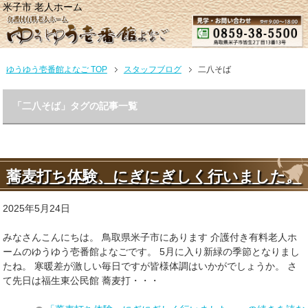
米子市 老人ホーム
ゆうゆう壱番館よなご TOP
スタッフブログ
二八そば
「二八そば」タグの記事一覧
蕎麦打ち体験、にぎにぎしく行いました。
2025年5月24日
みなさんこんにちは。 鳥取県米子市にあります 介護付き有料老人ホ
ームのゆうゆう壱番館よなごです。 5月に入り新緑の季節となりまし
たね。 寒暖差が激しい毎日ですが皆様体調はいかがでしょうか。 さ
て先日は福生東公民館 蕎麦打・・・