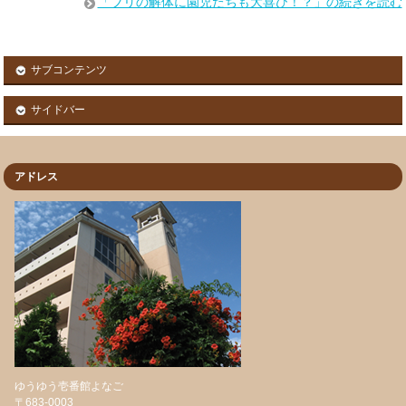
「ブリの解体に園児たちも大喜び！？」の続きを読む
サブコンテンツ
サイドバー
アドレス
ゆうゆう壱番館よなご
〒683-0003