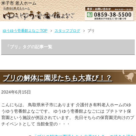
米子市 老人ホーム
ゆうゆう壱番館よなご TOP
スタッフブログ
ブリ
「ブリ」タグの記事一覧
ブリの解体に園児たちも大喜び！？
2024年6月15日
こんにちは。 鳥取県米子市にあります 介護付き有料老人ホームのゆ
うゆう壱番館よなごです。 ゆうゆう壱番館よなごには プチトマト保
育園という施設が併設されています。 先日そちらの保育園児向けのプ
チイベントとして 当館食堂の・・・