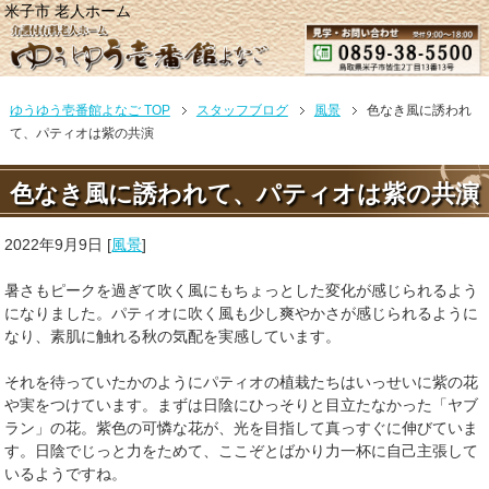
米子市 老人ホーム
ゆうゆう壱番館よなご TOP
スタッフブログ
風景
色なき風に誘われ
て、パティオは紫の共演
色なき風に誘われて、パティオは紫の共演
2022年9月9日
[
風景
]
暑さもピークを過ぎて吹く風にもちょっとした変化が感じられるよう
になりました。パティオに吹く風も少し爽やかさが感じられるように
なり、素肌に触れる秋の気配を実感しています。
それを待っていたかのようにパティオの植栽たちはいっせいに紫の花
や実をつけています。まずは日陰にひっそりと目立たなかった「ヤブ
ラン」の花。紫色の可憐な花が、光を目指して真っすぐに伸びていま
す。日陰でじっと力をためて、ここぞとばかり力一杯に自己主張して
いるようですね。