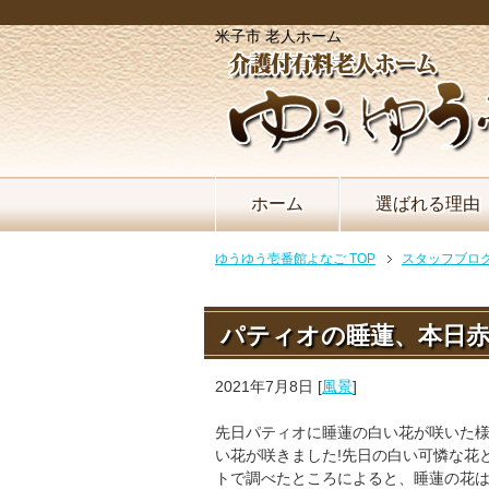
米子市 老人ホーム
ホーム
選ばれる理由
ゆうゆう壱番館よなご TOP
スタッフブロ
パティオの睡蓮、本日
2021年7月8日
[
風景
]
先日パティオに睡蓮の白い花が咲いた
い花が咲きました!先日の白い可憐な花
トで調べたところによると、睡蓮の花