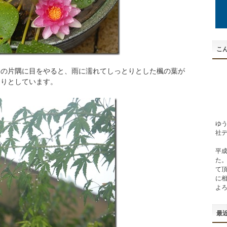
こん
路の片隅に目をやると、雨に濡れてしっとりとした楓の葉が
とりとしています。
ゆ
社
平成
た
て
に
よ
最