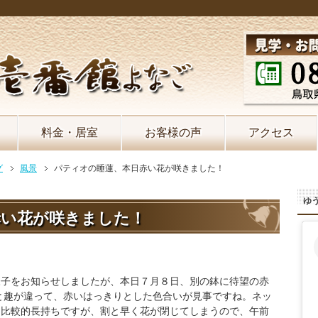
料金・居室
お客様の声
アクセス
グ
風景
パティオの睡蓮、本日赤い花が咲きました！
ゆう
赤い花が咲きました！
様子をお知らせしましたが、本日７月８日、別の鉢に待望の赤
と趣が違って、赤いはっきりとした色合いが見事ですね。ネッ
は比較的長持ちですが、割と早く花が閉じてしまうので、午前