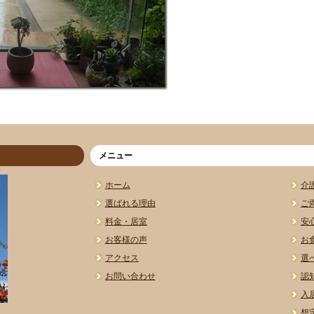
メニュー
ホーム
介
選ばれる理由
ご
料金・居室
安
お客様の声
お
アクセス
選
お問い合わせ
認
入
想