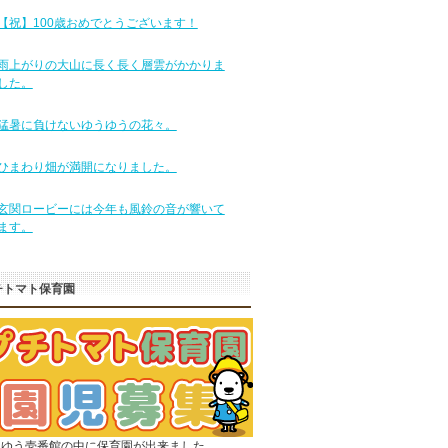
【祝】100歳おめでとうございます！
雨上がりの大山に長く長く層雲がかかりま
した。
猛暑に負けないゆうゆうの花々。
ひまわり畑が満開になりました。
玄関ロービーには今年も風鈴の音が響いて
ます。
チトマト保育園
うゆう壱番館の中に保育園が出来ました。