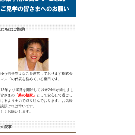
にちは(ご挨拶)
うゆう壱番館よなごを運営しております株式会
デマンドの代表を務めている重田です。
13年より運営を開始して以来24年が経ちまし
。皆さまの
「終の棲家」
として安心して過ごし
頂けるよう全力で取り組んでおります。お気軽
相談頂ければ幸いです。
ろしくお願いします。
近の記事