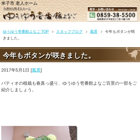
米子市 老人ホーム
ゆうゆう壱番館よなご TOP
スタッフブログ
風景
今年もボタンが咲
きました。
今年もボタンが咲きました。
2017年5月1日
[
風景
]
パティオの植栽も春真っ盛り、ゆうゆう壱番館よなご百景の一部をご
紹介しましょう。