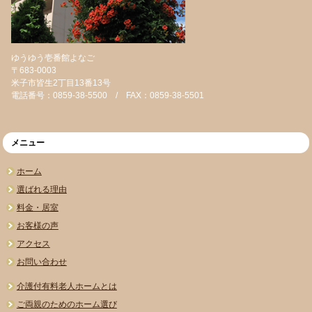
ゆうゆう壱番館よなご
〒683-0003
米子市皆生2丁目13番13号
電話番号：0859-38-5500 / FAX：0859-38-5501
メニュー
ホーム
選ばれる理由
料金・居室
お客様の声
アクセス
お問い合わせ
介護付有料老人ホームとは
ご両親のためのホーム選び