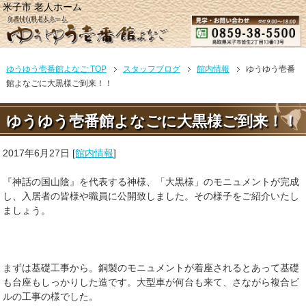
米子市 老人ホーム
ゆうゆう壱番館よなご TOP
スタッフブログ
館内情報
ゆうゆう壱番
館よなごに大黒様ご到来！！
ゆうゆう壱番館よなごに大黒様ご到来！！
2017年6月27日
[
館内情報
]
『神話の国山陰』を代表する神様、「大黒様」のモニュメントが完成
し、入居者の皆様や職員に公開致しました。その様子をご紹介いたし
ましょう。
まずは基礎工事から。銅製のモニュメントが着座されるとあって基礎
も台座もしっかりした造です。大型車が何台も来て、さながら複合ビ
ルの工事の様でした。