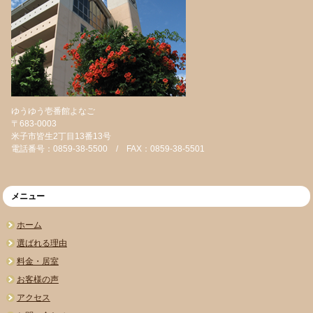
ゆうゆう壱番館よなご
〒683-0003
米子市皆生2丁目13番13号
電話番号：0859-38-5500 / FAX：0859-38-5501
メニュー
ホーム
選ばれる理由
料金・居室
お客様の声
アクセス