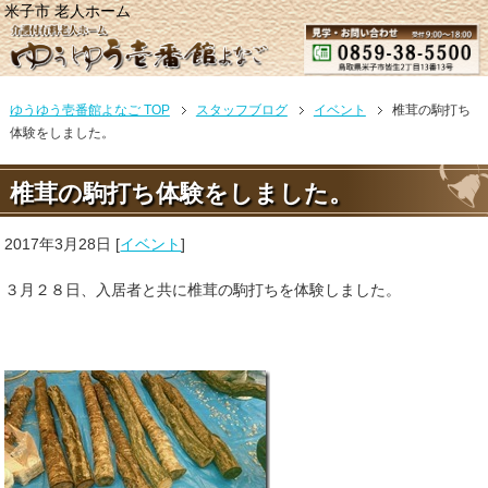
米子市 老人ホーム
ゆうゆう壱番館よなご TOP
スタッフブログ
イベント
椎茸の駒打ち
体験をしました。
椎茸の駒打ち体験をしました。
2017年3月28日
[
イベント
]
３月２８日、入居者と共に椎茸の駒打ちを体験しました。