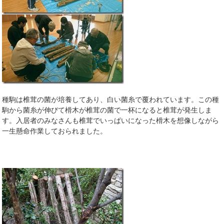
種駒は椎茸の菌が培養してあり、白い菌糸で覆われています。この種
駒から菌糸が伸びて榾木が椎茸の菌で一杯になると椎茸が発生しま
す。入居者のみなさんも椎茸でいっぱいになった榾木を想像しながら
一生懸命作業しておられました。