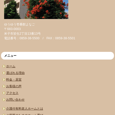
ゆうゆう壱番館よなご
〒683-0003
米子市皆生2丁目13番13号
電話番号：0859-38-5500 / FAX：0859-38-5501
メニュー
ホーム
選ばれる理由
料金・居室
お客様の声
アクセス
お問い合わせ
介護付有料老人ホームとは