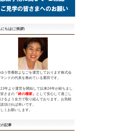
にちは(ご挨拶)
うゆう壱番館よなごを運営しております株式会
デマンドの代表を務めている重田です。
13年より運営を開始して以来24年が経ちまし
。皆さまの
「終の棲家」
として安心して過ごし
頂けるよう全力で取り組んでおります。お気軽
相談頂ければ幸いです。
ろしくお願いします。
近の記事