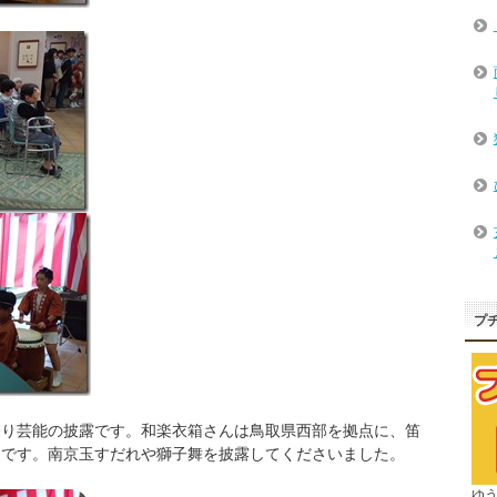
プ
祭り芸能の披露です。和楽衣箱さんは鳥取県西部を拠点に、笛
んです。南京玉すだれや獅子舞を披露してくださいました。
ゆ