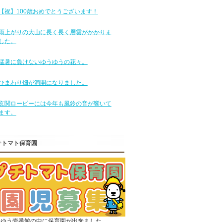
【祝】100歳おめでとうございます！
雨上がりの大山に長く長く層雲がかかりま
した。
猛暑に負けないゆうゆうの花々。
ひまわり畑が満開になりました。
玄関ロービーには今年も風鈴の音が響いて
ます。
チトマト保育園
うゆう壱番館の中に保育園が出来ました。