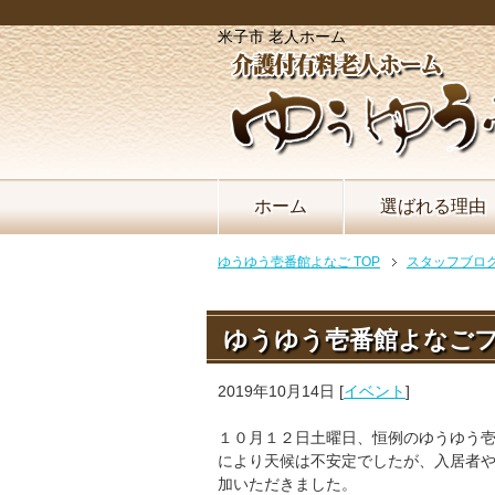
米子市 老人ホーム
ホーム
選ばれる理由
ゆうゆう壱番館よなご TOP
スタッフブロ
ゆうゆう壱番館よなごフ
2019年10月14日
[
イベント
]
１０月１２日土曜日、恒例のゆうゆう
により天候は不安定でしたが、入居者
加いただきました。