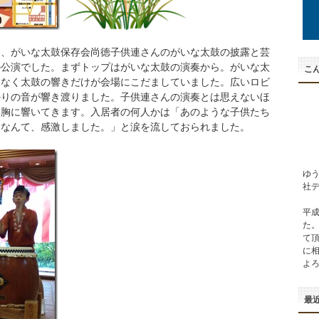
は、がいな太鼓保存会尚徳子供連さんのがいな太鼓の披露と芸
の公演でした。まずトップはがいな太鼓の演奏から。がいな太
こん
つなく太鼓の響きだけが会場にこだましていました。広いロビ
かりの音が響き渡りました。子供連さんの演奏とは思えないほ
と胸に響いてきます。入居者の何人かは「あのような子供たち
るなんて、感激しました。」と涙を流しておられました。
ゆ
社
平成
た
て
に
よ
最