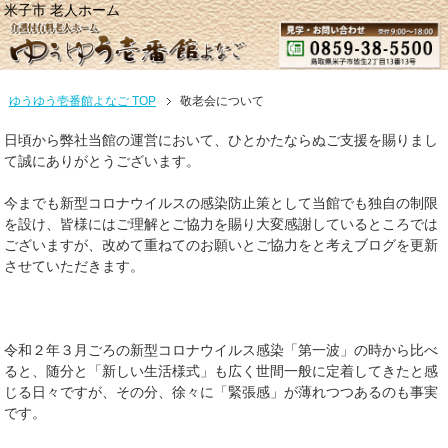
米子市 老人ホーム
ゆうゆう壱番館よなご TOP
敬老会について
日頃から弊社当館の運営において、ひとかたならぬご支援を賜りまし
て誠にありがとうございます。
今までも新型コロナウイルスの感染防止策として当館でも独自の制限
を設け、皆様にはご理解とご協力を賜り大変感謝しているところでは
ございますが、改めて重ねてのお願いとご協力をと考えブログを更新
させていただきます。
令和２年３月ごろの新型コロナウイルス感染「第一波」の時から比べ
ると、随分と「新しい生活様式」も広く世間一般に定着してきたと感
じる日々ですが、その分、徐々に「緊張感」が薄れつつあるのも事実
です。