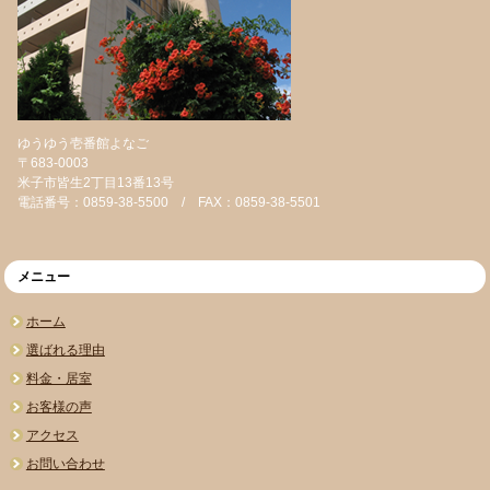
ゆうゆう壱番館よなご
〒683-0003
米子市皆生2丁目13番13号
電話番号：0859-38-5500 / FAX：0859-38-5501
メニュー
ホーム
選ばれる理由
料金・居室
お客様の声
アクセス
お問い合わせ