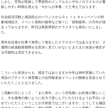
しかし、空気が乾燥して季節性のインフルエンザやノロウイルスが蔓
延しやすい時期を迎える「今からが本番」だと考えております。
社会経済活動と感染防止のバランスからＧｏ ｔｏ キャンペーンの対
象地域拡大、イベント規制の緩和など徐々に「規制緩和」の方向が強
まっておりますが、昨日は鳥取県初のクラスターも発生いたしまし
た。
県外在住者が仕事で来県して発生したクラスターではありますが、２
週間の経過観察期間を注意深く見ていかないとまだまだ余波が発生す
る可能性は否定できません。
こういった状況からも、残念ではありますが今年は例年実施していた
併設のプチトマト保育園との合同敬老会イベントの開催を見送らせて
いただくこととなりました。
ご高齢の方にとって、「また来年」という何気無いお約束が難しいこ
と、今を後悔の無いように全力で楽しんでいただけるようお手伝いさ
せていただくということが大前提ではございますが、どうしても施設